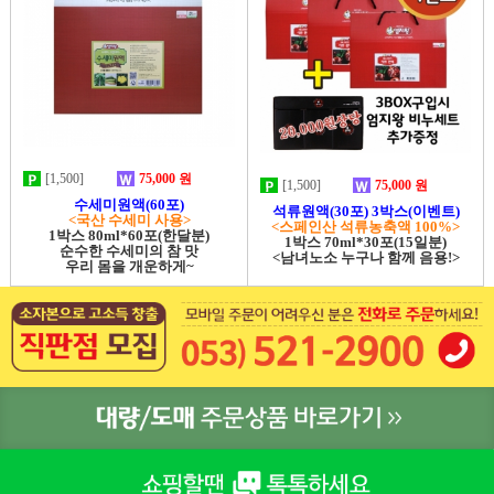
[1,500]
75,000 원
[1,500]
75,000 원
수세미원액(60포)
석류원액(30포) 3박스(이벤트)
<국산 수세미 사용>
<스페인산 석류농축액 100%>
1박스 80ml*60포(한달분)
1박스 70ml*30포(15일분)
순수한 수세미의 참 맛
<남녀노소 누구나 함께 음용!>
우리 몸을 개운하게~