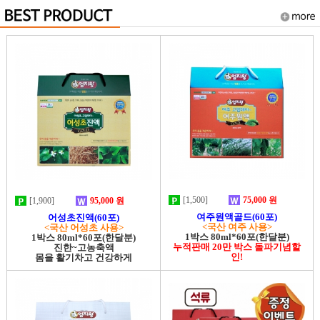
[1,500]
75,000 원
[1,900]
95,000 원
여주원액골드(60포)
어성초진액(60포)
<국산 여주 사용>
<국산 어성초 사용>
1박스 80ml*60포(한달분)
1박스 80ml*60포(한달분)
누적판매 20만 박스 돌파기념할
진한~고농축액
인!
몸을 활기차고 건강하게