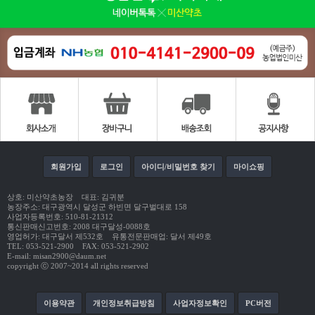
회원가입
로그인
아이디/비밀번호 찾기
마이쇼핑
상호: 미산약초농장 대표: 김귀분
농장주소: 대구광역시 달성군 하빈면 달구벌대로 158
사업자등록번호: 510-81-21312
통신판매신고번호: 2008 대구달성-0088호
영업허가: 대구달서 제532호 유통전문판매업: 달서 제49호
TEL: 053-521-2900 FAX: 053-521-2902
E-mail: misan2900@daum.net
copyright ⓒ 2007~2014 all rights reserved
이용약관
개인정보취급방침
사업자정보확인
PC버전