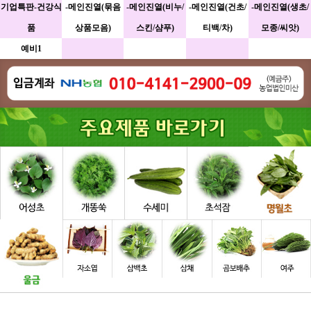
기업특판-건강식
-메인진열(묶음
-메인진열(비누/
-메인진열(건초/
-메인진열(생초/
품
상품모음)
스킨/샴푸)
티백/차)
모종/씨앗)
예비1