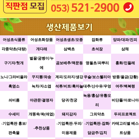
어성초식품류
어성초화장품
어성초생초/모종
잡화류
양파/대파/진피
각종약초(대량)
개다래
삼백초
초석잠
삼채
벌꿀/굼벵이/누
구기자/헛개
곰보배추/맥문동
명월초/파뿌리
홍화/민들레
에
노니/그라비올라
꾸지뽕/와송
계피/도라지/생강
우슬/보스웰리아
방풍/울금(강황)
흑염소
녹차/자소엽
석류/비트/흑마늘
대추/산수유/우엉
여주/백복령
녹용/홍삼/유황오
쇠비름
야관문/결명자
당귀/천궁
비단풀/아로니아
리
수세미
개똥쑥/쑥(애엽)
돼지감자
그외약초
두피프로젝트
-기업특판 홍보/
-기업특판-두피/
-기업특판-잡화/
카테고리별 베스
-추천상품
판촉물
미용제품
담금주/김치
트상품