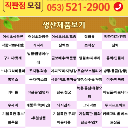
어성초식품류
어성초화장품
어성초생초/모종
잡화류
양파/대파/진피
각종약초(대량)
개다래
삼백초
초석잠
삼채
벌꿀/굼벵이/누
구기자/헛개
곰보배추/맥문동
명월초/파뿌리
홍화/민들레
에
노니/그라비올라
꾸지뽕/와송
계피/도라지/생강
우슬/보스웰리아
방풍/울금(강황)
흑염소
녹차/자소엽
석류/비트/흑마늘
대추/산수유/우엉
여주/백복령
녹용/홍삼/유황오
쇠비름
야관문/결명자
당귀/천궁
비단풀/아로니아
리
수세미
개똥쑥/쑥(애엽)
돼지감자
그외약초
두피프로젝트
-기업특판 홍보/
-기업특판-두피/
-기업특판-잡화/
카테고리별 베스
-추천상품
판촉물
미용제품
담금주/김치
트상품