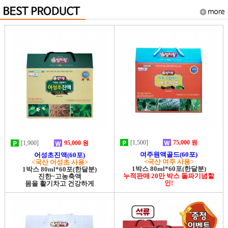
[1,500]
75,000 원
[1,900]
95,000 원
여주원액골드(60포)
어성초진액(60포)
<국산 여주 사용>
<국산 어성초 사용>
1박스 80ml*60포(한달분)
1박스 80ml*60포(한달분)
누적판매 20만 박스 돌파기념할
진한~고농축액
인!
몸을 활기차고 건강하게