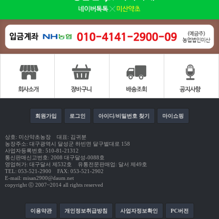
회원가입
로그인
아이디/비밀번호 찾기
마이쇼핑
상호: 미산약초농장 대표: 김귀분
농장주소: 대구광역시 달성군 하빈면 달구벌대로 158
사업자등록번호: 510-81-21312
통신판매신고번호: 2008 대구달성-0088호
영업허가: 대구달서 제532호 유통전문판매업: 달서 제49호
TEL: 053-521-2900 FAX: 053-521-2902
E-mail: misan2900@daum.net
copyright ⓒ 2007~2014 all rights reserved
이용약관
개인정보취급방침
사업자정보확인
PC버전