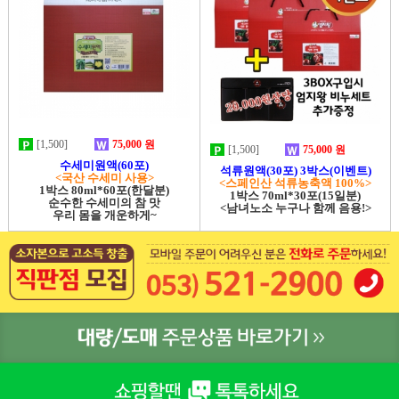
[1,500]
75,000 원
[1,500]
75,000 원
수세미원액(60포)
석류원액(30포) 3박스(이벤트)
<국산 수세미 사용>
<스페인산 석류농축액 100%>
1박스 80ml*60포(한달분)
1박스 70ml*30포(15일분)
순수한 수세미의 참 맛
<남녀노소 누구나 함께 음용!>
우리 몸을 개운하게~