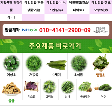
기업특판-건강식
-메인진열(묶음
-메인진열(비누/
-메인진열(건초/
-메인진열(생초/
품
상품모음)
스킨/샴푸)
티백/차)
모종/씨앗)
예비1