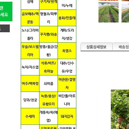
삼채
구기자/헛개
이/누에
곰보배추/맥
명월초/파뿌
홍화/민들레
문동
리
노니/그라비
계피/도라
꾸지뽕/와송
올라
지/생강
우슬/보스웰
방풍/울금(강
흑염소
리아
황)
석류/비트/
대추/산수
녹차/자소엽
흑마늘
유/우엉
야관문/결명
여주/백복령
쇠비름
자
녹용/홍삼/
비단풀/아로
당귀/천궁
유황오리
니아
개똥쑥/쑥(애
수세미
돼지감자
엽)
두피프로젝
-기업특판 홍