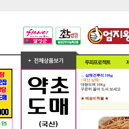
→
삼채건뿌리 10kg
<국산 삼채>
대량도매 10Kg
꾸준히 끓여 드셔 보세요
★ 배송비착불 ★