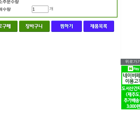
소주문수량
개
매수량
위로가