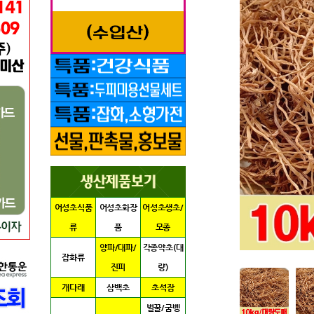
어성초식품
어성초화장
어성초생초/
류
품
모종
양파/대파/
각종약초(대
잡화류
진피
량)
개다래
삼백초
초석잠
벌꿀/굼벵