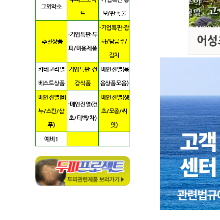
그외약초
트
보/판촉물
-기업특판-잡
-기업특판-두
-추천상품
화/담금주/
피/미용제품
김치
카테고리별
기업특판-건
-메인진열(묶
베스트상품
강식품
음상품모음)
-메인진열(비
-메인진열(생
-메인진열(건
누/스킨/샴
초/모종/씨
초/티백/차)
푸)
앗)
예비1