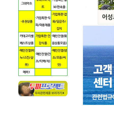
그외약초
트
보/판촉물
-기업특판-잡
-기업특판-두
-추천상품
화/담금주/
피/미용제품
김치
카테고리별
기업특판-건
-메인진열(묶
베스트상품
강식품
음상품모음)
-메인진열(비
-메인진열(생
-메인진열(건
누/스킨/샴
초/모종/씨
초/티백/차)
푸)
앗)
예비1