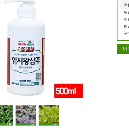
적
원
제
최
구