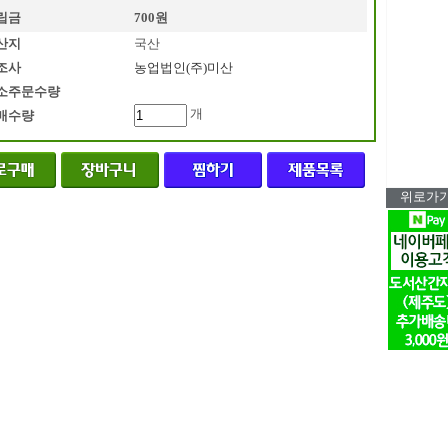
립금
700원
산지
국산
조사
농업법인(주)미산
소주문수량
개
매수량
위로가