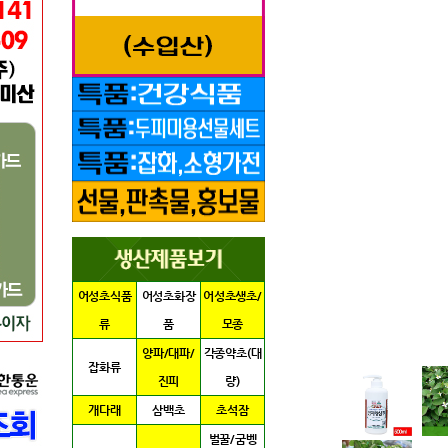
어성초식품
어성초화장
어성초생초/
류
품
모종
양파/대파/
각종약초(대
잡화류
진피
량)
개다래
삼백초
초석잠
벌꿀/굼벵