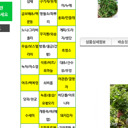
삼채
구기자/헛개
이/누에
곰보배추/맥
명월초/파뿌
홍화/민들레
문동
리
노니/그라비
계피/도라
꾸지뽕/와송
올라
지/생강
우슬/보스웰
방풍/울금(강
흑염소
리아
황)
석류/비트/
대추/산수
녹차/자소엽
흑마늘
유/우엉
야관문/결명
여주/백복령
쇠비름
자
녹용/홍삼/
비단풀/아로
당귀/천궁
유황오리
니아
개똥쑥/쑥(애
수세미
돼지감자
엽)
두피프로젝
-기업특판 홍