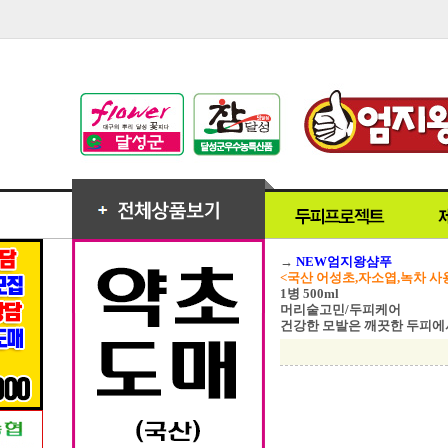
→
NEW엄지왕샴푸
<국산 어성초,자소엽,녹차 사
1병 500ml
머리숱고민/두피케어
건강한 모발은 깨끗한 두피