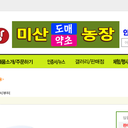
용>
에서부터
상
판