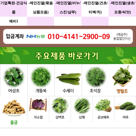
기업특판-건강식
-메인진열(묶음
-메인진열(비누/
-메인진열(건초/
-메인진열(생초/
품
상품모음)
스킨/샴푸)
티백/차)
모종/씨앗)
예비1