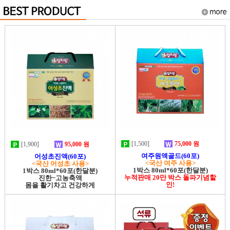
[1,500]
75,000 원
[1,900]
95,000 원
여주원액골드(60포)
어성초진액(60포)
<국산 여주 사용>
<국산 어성초 사용>
1박스 80ml*60포(한달분)
1박스 80ml*60포(한달분)
누적판매 20만 박스 돌파기념할
진한~고농축액
인!
몸을 활기차고 건강하게