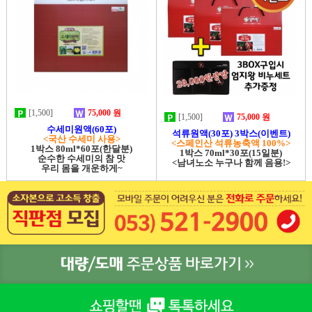
[1,500]
75,000 원
[1,500]
75,000 원
수세미원액(60포)
석류원액(30포) 3박스(이벤트)
<국산 수세미 사용>
<스페인산 석류농축액 100%>
1박스 80ml*60포(한달분)
1박스 70ml*30포(15일분)
순수한 수세미의 참 맛
<남녀노소 누구나 함께 음용!>
우리 몸을 개운하게~