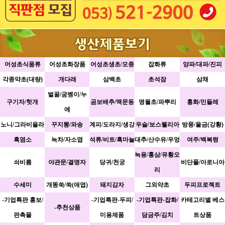
어성초식품류
어성초화장품
어성초생초/모종
잡화류
양파/대파/진피
각종약초(대량)
개다래
삼백초
초석잠
삼채
벌꿀/굼벵이/누
구기자/헛개
곰보배추/맥문동
명월초/파뿌리
홍화/민들레
에
노니/그라비올라
꾸지뽕/와송
계피/도라지/생강
우슬/보스웰리아
방풍/울금(강황)
흑염소
녹차/자소엽
석류/비트/흑마늘
대추/산수유/우엉
여주/백복령
녹용/홍삼/유황오
쇠비름
야관문/결명자
당귀/천궁
비단풀/아로니아
리
수세미
개똥쑥/쑥(애엽)
돼지감자
그외약초
두피프로젝트
-기업특판 홍보/
-기업특판-두피/
-기업특판-잡화/
카테고리별 베스
-추천상품
판촉물
미용제품
담금주/김치
트상품