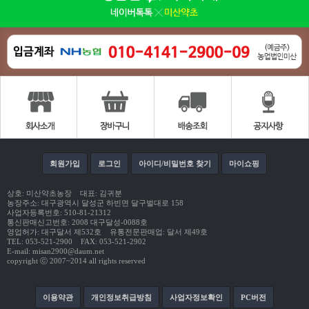
회원가입
로그인
아이디/비밀번호 찾기
마이쇼핑
상호: 미산약초농장 대표: 김귀분
농장주소: 대구광역시 달성군 하빈면 달구벌대로 158
사업자등록번호: 510-81-21312
통신판매신고번호: 2008 대구달성-0088호
영업허가: 대구달서 제532호 유통전문판매업: 달서 제49호
TEL: 053-521-2900 FAX: 053-521-2902
E-mail: misan2900@daum.net
copyright ⓒ 2007~2014 all rights reserved
이용약관
개인정보취급방침
사업자정보확인
PC버전